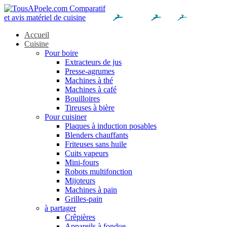
Accueil
Cuisine
Pour boire
Extracteurs de jus
Presse-agrumes
Machines à thé
Machines à café
Bouilloires
Tireuses à bière
Pour cuisiner
Plaques à induction posables
Blenders chauffants
Friteuses sans huile
Cuits vapeurs
Mini-fours
Robots multifonction
Mijoteurs
Machines à pain
Grilles-pain
à partager
Crêpières
Appareils à fondue