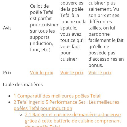
couvercles
cuisiner plus
Ce lot de
de la poêle
sainement. Vu
poêle Tefal
Tefal à la
son prix et ses
est parfait
louche ou la
différentes
pour cuisiner
Avis
spatule,
tailles, on lui
sur tous les
vous avez
pardonne
supports
tout ce qu'il
facilement le fait
(induction,
vous faut
qu'elle ne
four, etc.)
pour
possède pas
cuisiner!
d'accessoires en
bonus.
Prix
Voir le prix
Voir le prix
Voir le prix
Table des matières
1
Comparatif des meilleures poêles Tefal
2
Tefal Ingenio 5 Performance Set : Les meilleures
poêles Tefal pour induction
2.1
Ranger et cuisinez de manière astucieuse
grâce à cette batterie de cuisine comprenant
deux poêle Tefal