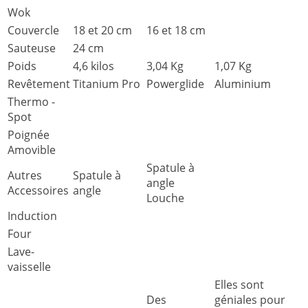
Wok
Couvercle
18 et 20 cm
16 et 18 cm
Sauteuse
24 cm
Poids
4,6 kilos
3,04 Kg
1,07 Kg
Revêtement
Titanium Pro
Powerglide
Aluminium
Thermo -
Spot
Poignée
Amovible
Spatule à
Autres
Spatule à
angle
Accessoires
angle
Louche
Induction
Four
Lave-
vaisselle
Elles sont
Des
géniales pour