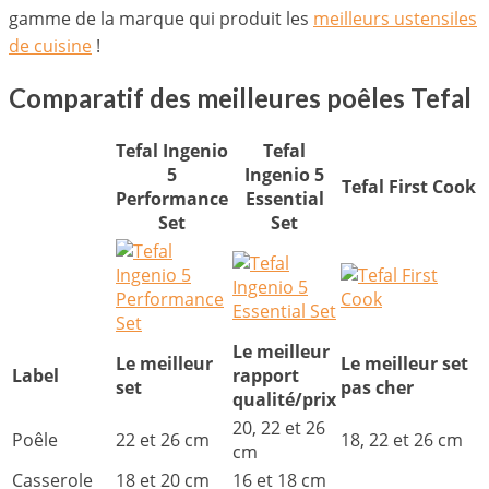
gamme de la marque qui produit les
meilleurs ustensiles
de cuisine
!
Comparatif des meilleures poêles Tefal
Tefal Ingenio
Tefal
5
Ingenio 5
Tefal First Cook
Performance
Essential
Set
Set
Le meilleur
Le meilleur
Le meilleur set
Label
rapport
set
pas cher
qualité/prix
20, 22 et 26
Poêle
22 et 26 cm
18, 22 et 26 cm
cm
Casserole
18 et 20 cm
16 et 18 cm