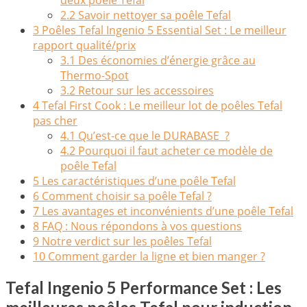
2.2
Savoir nettoyer sa poêle Tefal
3
Poêles Tefal Ingenio 5 Essential Set : Le meilleur
rapport qualité/prix
3.1
Des économies d’énergie grâce au
Thermo-Spot
3.2
Retour sur les accessoires
4
Tefal First Cook : Le meilleur lot de poêles Tefal
pas cher
4.1
Qu’est-ce que le DURABASE ?
4.2
Pourquoi il faut acheter ce modèle de
poêle Tefal
5
Les caractéristiques d’une poêle Tefal
6
Comment choisir sa poêle Tefal ?
7
Les avantages et inconvénients d’une poêle Tefal
8
FAQ : Nous répondons à vos questions
9
Notre verdict sur les poêles Tefal
10
Comment garder la ligne et bien manger ?
Tefal Ingenio 5 Performance Set : Les