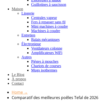
Essoreuses à salade
Guillotines à saucisson
Maison
Lingerie
Centrales vapeur
Fers à repasser sans fil
Mini machines à coudre
Machines à coudre
Entretien
Balais mécaniques
Électronique
Ventilateurs colonne
Amplificateurs WiFi
Autres
Pièges à mouches
Chariots de courses
Mugs isothermes
Le Blog
À propos
Contact
Home
→
Comparatif des meilleures poêles Tefal de 2026