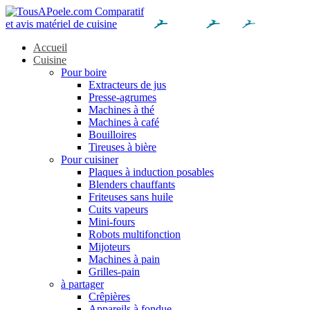
Accueil
Cuisine
Pour boire
Extracteurs de jus
Presse-agrumes
Machines à thé
Machines à café
Bouilloires
Tireuses à bière
Pour cuisiner
Plaques à induction posables
Blenders chauffants
Friteuses sans huile
Cuits vapeurs
Mini-fours
Robots multifonction
Mijoteurs
Machines à pain
Grilles-pain
à partager
Crêpières
Appareils à fondue