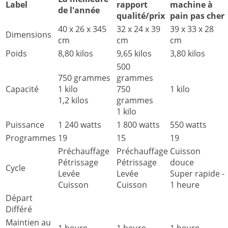
Label
rapport
machine à
de l'année
qualité/prix
pain pas cher
40 x 26 x 345
32 x 24 x 39
39 x 33 x 28
Dimensions
cm
cm
cm
Poids
8,80 kilos
9,65 kilos
3,80 kilos
500
750 grammes
grammes
Capacité
1 kilo
750
1 kilo
1,2 kilos
grammes
1 kilo
Puissance
1 240 watts
1 800 watts
550 watts
Programmes
19
15
19
Préchauffage
Préchauffage
Cuisson
Pétrissage
Pétrissage
douce
Cycle
Levée
Levée
Super rapide -
Cuisson
Cuisson
1 heure
Départ
Différé
Maintien au
1 heure
1 heure
1 heure