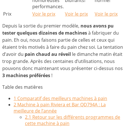
nombreuses
bluffants!
norme!
performances.
Prix
Voir le prix
Voir le prix
Voir le prix
Depuis la sortie du premier modèle,
nous avons pu
tester quelques dizaines de machines
à fabriquer du
pain. Eh oui, nous faisons partie de celles et ceux qui
étaient très motivés à faire du pain chez soi. La tentation
d’avoir du
pain chaud au réveil
le dimanche matin était
trop grande. Après des centaines d’utilisations, nous
pouvons donc maintenant vous présenter ci-dessus nos
3 machines préférées
!
Table des matières
1
Comparatif des meilleurs machines à pain
2
Machine à pain Riviera et Bar QD794A : La
meilleure de l’année
2.1
Retour sur les différents programmes de
cette machine à pain