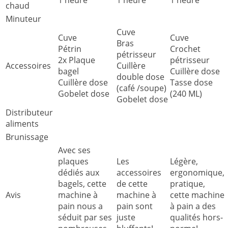
chaud
Minuteur
Cuve
Cuve
Cuve
Bras
Pétrin
Crochet
pétrisseur
2x Plaque
pétrisseur
Accessoires
Cuillère
bagel
Cuillère dose
double dose
Cuillère dose
Tasse dose
(café /soupe)
Gobelet dose
(240 ML)
Gobelet dose
Distributeur
aliments
Brunissage
Avec ses
plaques
Les
Légère,
dédiés aux
accessoires
ergonomique,
bagels, cette
de cette
pratique,
Avis
machine à
machine à
cette machine
pain nous a
pain sont
à pain a des
séduit par ses
juste
qualités hors-