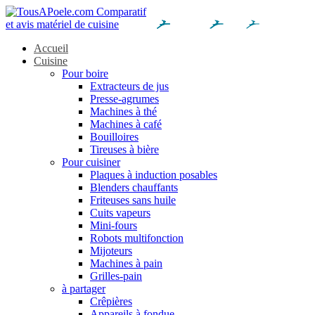
Accueil
Cuisine
Pour boire
Extracteurs de jus
Presse-agrumes
Machines à thé
Machines à café
Bouilloires
Tireuses à bière
Pour cuisiner
Plaques à induction posables
Blenders chauffants
Friteuses sans huile
Cuits vapeurs
Mini-fours
Robots multifonction
Mijoteurs
Machines à pain
Grilles-pain
à partager
Crêpières
Appareils à fondue