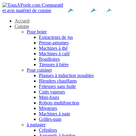
Accueil
Cuisine
Pour boire
Extracteurs de jus
Presse-agrumes
Machines à thé
Machines à café
Bouilloires
Tireuses à bière
Pour cuisiner
Plaques à induction posables
Blenders chauffants
Friteuses sans huile
Cuits vapeurs
Mini-fours
Robots multifonction
Mijoteurs
Machines à pain
Grilles-pain
à partager
Crêpières
Appareils à fondue