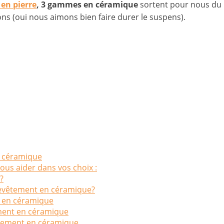
 en pierre
, 3 gammes en céramique
sortent pour nous du l
ons (oui nous aimons bien faire durer le suspens).
n céramique
ous aider dans vos choix :
?
revêtement en céramique?
t en céramique
ement en céramique
vêtement en céramique