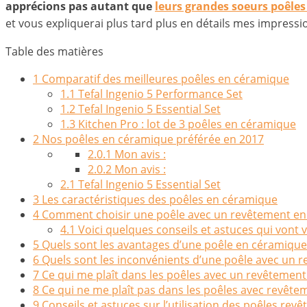
apprécions pas autant que
leurs grandes soeurs poêles
et vous expliquerai plus tard plus en détails mes impressi
Table des matières
1
Comparatif des meilleures poêles en céramique
1.1
Tefal Ingenio 5 Performance Set
1.2
Tefal Ingenio 5 Essential Set
1.3
Kitchen Pro : lot de 3 poêles en céramique
2
Nos poêles en céramique préférée en 2017
2.0.1
Mon avis :
2.0.2
Mon avis :
2.1
Tefal Ingenio 5 Essential Set
3
Les caractéristiques des poêles en céramique
4
Comment choisir une poêle avec un revêtement e
4.1
Voici quelques conseils et astuces qui vont v
5
Quels sont les avantages d’une poêle en céramique
6
Quels sont les inconvénients d’une poêle avec un 
7
Ce qui me plaît dans les poêles avec un revêtemen
8
Ce qui ne me plaît pas dans les poêles avec revêt
9
Conseils et astuces sur l’utilisation des poêles re