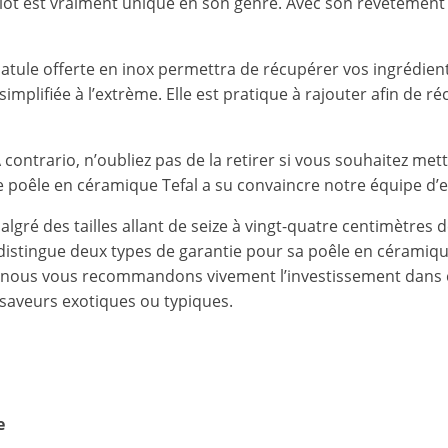
lot est vraiment unique en son genre. Avec son revêtement Tit
atule offerte en inox permettra de récupérer vos ingrédient
lifiée à l’extrème. Elle est pratique à rajouter afin de ré
A contrario, n’oubliez pas de la retirer si vous souhaitez met
e poêle en céramique Tefal a su convaincre notre équipe d’exp
gré des tailles allant de seize à vingt-quatre centimètres d
l distingue deux types de garantie pour sa poêle en céramiqu
it, nous vous recommandons vivement l’investissement dans ce
 saveurs exotiques ou typiques.