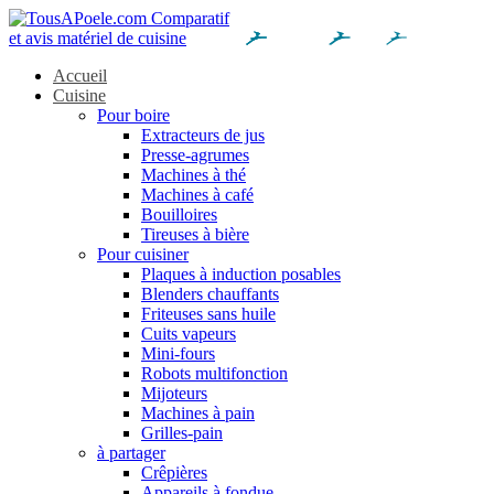
Accueil
Cuisine
Pour boire
Extracteurs de jus
Presse-agrumes
Machines à thé
Machines à café
Bouilloires
Tireuses à bière
Pour cuisiner
Plaques à induction posables
Blenders chauffants
Friteuses sans huile
Cuits vapeurs
Mini-fours
Robots multifonction
Mijoteurs
Machines à pain
Grilles-pain
à partager
Crêpières
Appareils à fondue