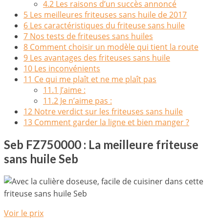
4.2
Les raisons d’un succès annoncé
5
Les meilleures friteuses sans huile de 2017
6
Les caractéristiques du friteuse sans huile
7
Nos tests de friteuses sans huiles
8
Comment choisir un modèle qui tient la route
9
Les avantages des friteuses sans huile
10
Les inconvénients
11
Ce qui me plaît et ne me plaît pas
11.1
J’aime :
11.2
Je n’aime pas :
12
Notre verdict sur les friteuses sans huile
13
Comment garder la ligne et bien manger ?
Seb FZ750000 : La meilleure friteuse
sans huile Seb
Voir le prix