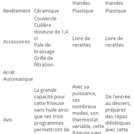
Viandes
Viandes
Revêtement
Céramique
Plastique
Plastique
Couvercle
Cuillère
doseuse de 1,4
cl
Livre de
Livre de
Accessoires
Pale de
recettes
recettes
brassage
Grille de
filtration
Arrêt
Automatique
Avec sa
La grande
puissance,
capacité pour
De l'entrée
ses
cette friteuse
au dessert,
nombreux
sans huile ainsi
préparez
modes, son
que ses trois
des repas
Avis
thermostat
programmes
diététiques
variable, cette
permettront de
avec cette
friteuse sans