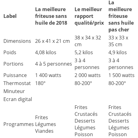
La
La meilleure
Le meilleur
meilleure
Label
friteuse sans
rapport
friteuse
huile de 2018
qualité/prix
sans huile
pas cher
38 x 34 x 32
33 x 33 x
Dimensions
26 x 41 x 21 cm
cm
35 cm
Poids
4,08 kilos
5,2 kilos
4,9 kilos
3 à 4
3 à 4
Portions
4 à 5 personnes
personnes
personnes
Puissance
1 400 watts
2 000 watts
1 500 watts
Thermostat
180°
80-200°
80-200°
Minuteur
Ecran digital
Frites
Frites
Crustacés
Crustacés
Frites
Desserts
Desserts
Programmes
Légumes
Légumes
Légumes
Viandes
Poisson
Poisson