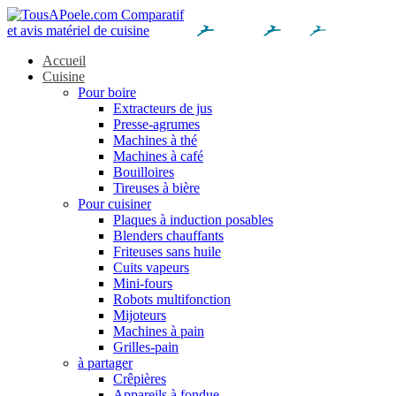
Accueil
Cuisine
Pour boire
Extracteurs de jus
Presse-agrumes
Machines à thé
Machines à café
Bouilloires
Tireuses à bière
Pour cuisiner
Plaques à induction posables
Blenders chauffants
Friteuses sans huile
Cuits vapeurs
Mini-fours
Robots multifonction
Mijoteurs
Machines à pain
Grilles-pain
à partager
Crêpières
Appareils à fondue