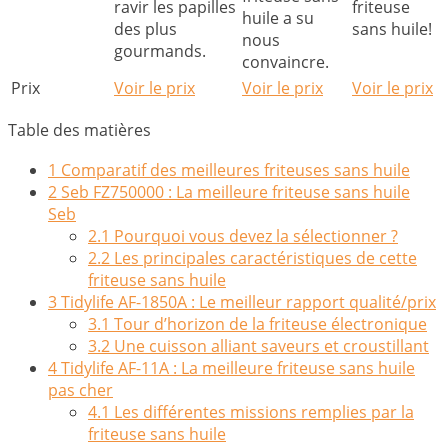
ravir les papilles
friteuse
huile a su
des plus
sans huile!
nous
gourmands.
convaincre.
Prix
Voir le prix
Voir le prix
Voir le prix
Table des matières
1
Comparatif des meilleures friteuses sans huile
2
Seb FZ750000 : La meilleure friteuse sans huile
Seb
2.1
Pourquoi vous devez la sélectionner ?
2.2
Les principales caractéristiques de cette
friteuse sans huile
3
Tidylife AF-1850A : Le meilleur rapport qualité/prix
3.1
Tour d’horizon de la friteuse électronique
3.2
Une cuisson alliant saveurs et croustillant
4
Tidylife AF-11A : La meilleure friteuse sans huile
pas cher
4.1
Les différentes missions remplies par la
friteuse sans huile