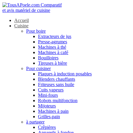
Accueil
Cuisine
Pour boire
Extracteurs de jus
Presse-agrumes
Machines à thé
Machines à café
Bouilloires
Tireuses à bière
Pour cuisiner
Plaques à induction posables
Blenders chauffants
Friteuses sans huile
Cuits vapeurs
Mini-fours
Robots multifonction
Mijoteurs
Machines à pain
Grilles-pain
à partager
Crêpières
Appareils à fondue