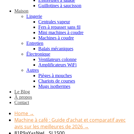
Essoreuses à salade
Guillotines à saucisson
Maison
Lingerie
Centrales vapeur
Fers à repasser sans fil
Mini machines à coudre
Machines à coudre
Entretien
Balais mécaniques
Électronique
Ventilateurs colonne
Amplificateurs WiFi
Autres
Pièges à mouches
Chariots de courses
Mugs isothermes
Le Blog
À propos
Contact
Home
→
Machine à café : Guide d’achat et comparatif avec
avis sur les meilleures de 2026
→
81P9aY+sNwL._SL1500_