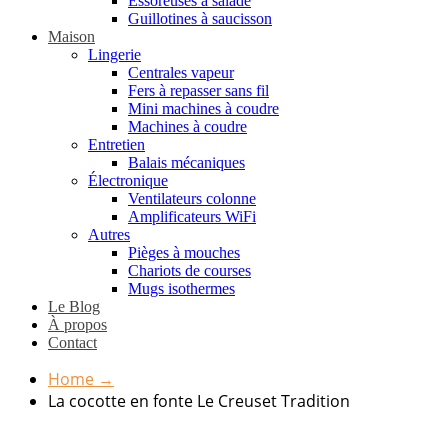
Essoreuses à salade
Guillotines à saucisson
Maison
Lingerie
Centrales vapeur
Fers à repasser sans fil
Mini machines à coudre
Machines à coudre
Entretien
Balais mécaniques
Électronique
Ventilateurs colonne
Amplificateurs WiFi
Autres
Pièges à mouches
Chariots de courses
Mugs isothermes
Le Blog
À propos
Contact
Home
→
La cocotte en fonte Le Creuset Tradition