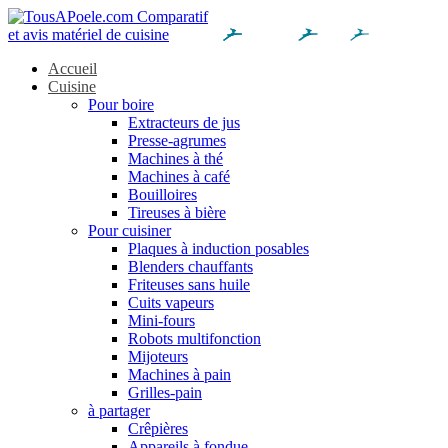
Accueil
Cuisine
Pour boire
Extracteurs de jus
Presse-agrumes
Machines à thé
Machines à café
Bouilloires
Tireuses à bière
Pour cuisiner
Plaques à induction posables
Blenders chauffants
Friteuses sans huile
Cuits vapeurs
Mini-fours
Robots multifonction
Mijoteurs
Machines à pain
Grilles-pain
à partager
Crêpières
Appareils à fondue